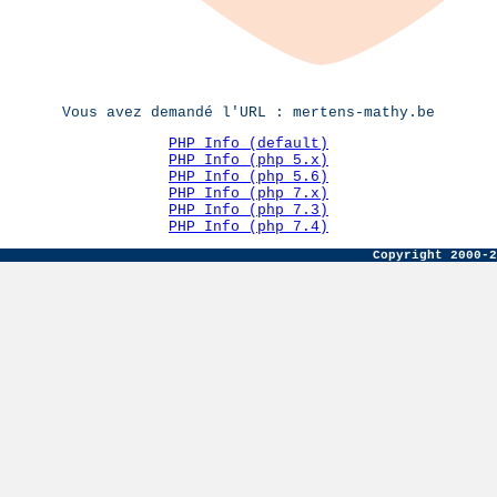
Vous avez demandé l'URL : mertens-mathy.be
PHP Info (default)
PHP Info (php 5.x)
PHP Info (php 5.6)
PHP Info (php 7.x)
PHP Info (php 7.3)
PHP Info (php 7.4)
Copyright 2000-2